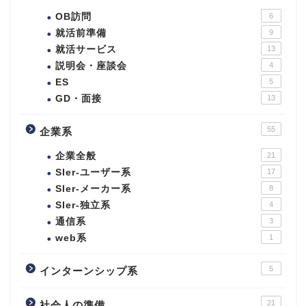
OB訪問
6
就活前準備
9
就活サービス
13
説明会・座談会
4
ES
5
GD・面接
13
55
企業系
企業全般
21
SIer-ユーザー系
17
SIer-メーカー系
8
SIer-独立系
4
通信系
3
web系
1
5
インターンシップ系
21
社会人の準備