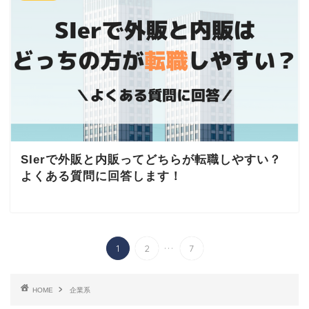
SIerで外販と内販ってどちらが転職しやすい？
よくある質問に回答します！
...
1
2
7
HOME
企業系