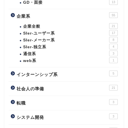
GD・面接
13
55
企業系
企業全般
21
SIer-ユーザー系
17
SIer-メーカー系
8
SIer-独立系
4
通信系
3
web系
1
5
インターンシップ系
21
社会人の準備
3
転職
3
システム開発