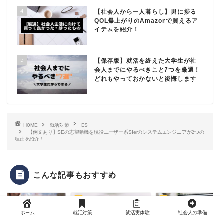
4
【社会人から一人暮らし】男に捗る
QOL爆上がりのAmazonで買えるア
イテムを紹介！
5
【保存版】就活を終えた大学生が社
会人までにやるべきこと7つを厳選！
どれもやっておかないと後悔します
HOME
就活対策
ES
【例文あり】SEの志望動機を現役ユーザー系SIerのシステムエンジニアが2つの
理由を紹介！
こんな記事もおすすめ
ES
ES
ホーム
就活対策
就活実体験
社会人の準備