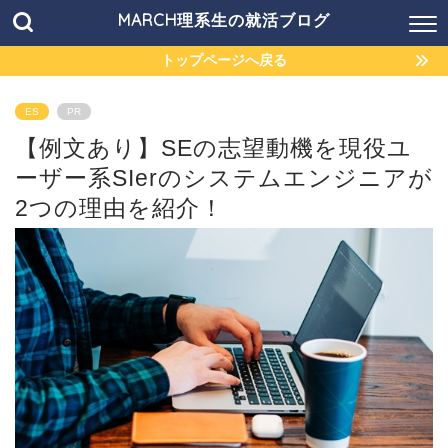
MARCH理系生の就活ブログ
トップページへ戻る
ES
PR
【例文あり】SEの志望動機を現役ユ
ーザー系SIerのシステムエンジニアが
2つの理由を紹介！