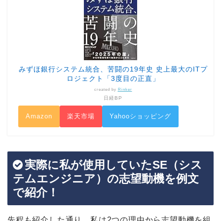
みずほ銀行システム統合、苦闘の19年史 史上最大のITプ
ロジェクト「3度目の正直」
created by
Rinker
日経BP
Amazon
楽天市場
Yahooショッピング
実際に私が使用していたSE（シス
テムエンジニア）の志望動機を例文
で紹介！
先程も紹介した通り、私は2つの理由から志望動機を組