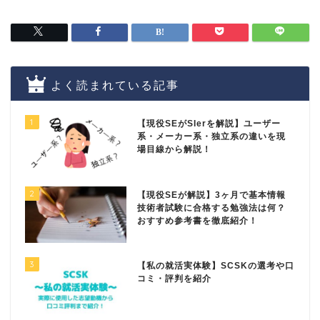
よく読まれている記事
1
【現役SEがSIerを解説】ユーザー
系・メーカー系・独立系の違いを現
場目線から解説！
2
【現役SEが解説】3ヶ月で基本情報
技術者試験に合格する勉強法は何？
おすすめ参考書を徹底紹介！
3
【私の就活実体験】SCSKの選考や口
コミ・評判を紹介