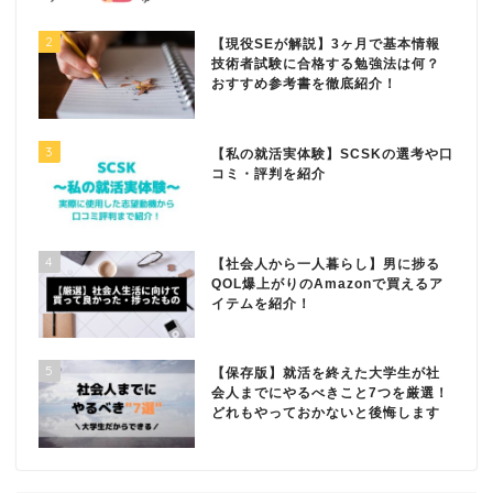
2
【現役SEが解説】3ヶ月で基本情報
技術者試験に合格する勉強法は何？
おすすめ参考書を徹底紹介！
3
【私の就活実体験】SCSKの選考や口
コミ・評判を紹介
4
【社会人から一人暮らし】男に捗る
QOL爆上がりのAmazonで買えるア
イテムを紹介！
5
【保存版】就活を終えた大学生が社
会人までにやるべきこと7つを厳選！
どれもやっておかないと後悔します