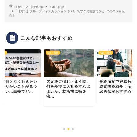
HOME
就活対策
GD・面接
【対策】グループディスカッション（GD）ですぐに実践できる5つのコツを伝
授！
こんな記事もおすすめ
・面接
GD・面接
GD・面接
Ierに何となく行きたい
内定後に悩む・迷う時、
最終面接で好感触だ
どやりたいことが見つ
何を基準に入社をすれば
逆質問を紹介！役員
ない…面接でど...
よいか。就活前に軸を
武勇伝がおすすめ？
決...