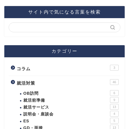
サイト内で気になる言葉を検索
カテゴリー
3
コラム
46
就活対策
OB訪問
6
就活前準備
9
就活サービス
13
説明会・座談会
4
ES
5
GD・面接
13