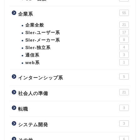
55
企業系
企業全般
21
SIer-ユーザー系
17
SIer-メーカー系
8
SIer-独立系
4
通信系
3
web系
1
5
インターンシップ系
21
社会人の準備
3
転職
3
システム開発
6