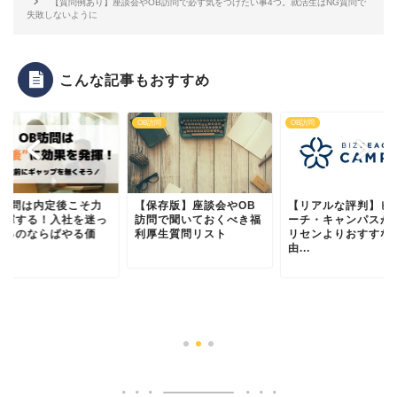
【質問例あり】座談会やOB訪問で必ず気をつけたい事4つ。就活生はNG質問で
失敗しないように
こんな記事もおすすめ
訪問
OB訪問
OB訪問
B訪問は内定後こそ力
【保存版】座談会やOB
【リアルな評判】ビ
発揮する！入社を迷っ
訪問で聞いておくべき福
ーチ・キャンパスが
いるのならばやる価
利厚生質問リスト
リセンよりおすすな
.
由...