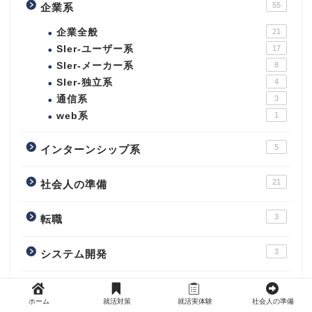
55
企業系
企業全般
21
SIer-ユーザー系
17
SIer-メーカー系
8
SIer-独立系
4
通信系
3
web系
1
5
インターンシップ系
21
社会人の準備
3
転職
3
システム開発
6
その他
ホーム
就活対策
就活実体験
社会人の準備