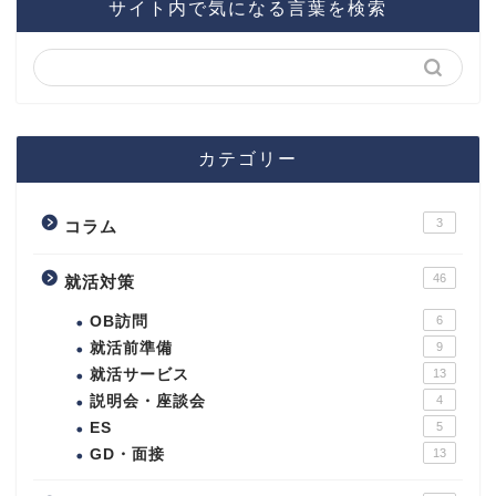
サイト内で気になる言葉を検索
カテゴリー
3
コラム
46
就活対策
OB訪問
6
就活前準備
9
就活サービス
13
説明会・座談会
4
ES
5
GD・面接
13