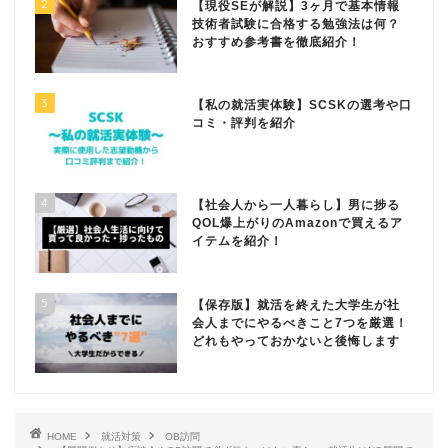
2
【現役SEが解説】3ヶ月で基本情報
技術者試験に合格する勉強法は何？
おすすめ参考書を徹底紹介！
3
【私の就活実体験】SCSKの選考や口
コミ・評判を紹介
4
【社会人から一人暮らし】男に捗る
QOL爆上がりのAmazonで買えるア
イテムを紹介！
5
【保存版】就活を終えた大学生が社
会人までにやるべきこと7つを厳選！
どれもやっておかないと後悔します
HOME
就活対策
OB訪問