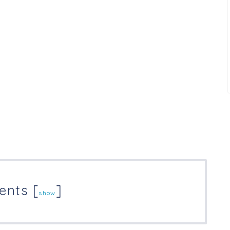
ents
[
]
show