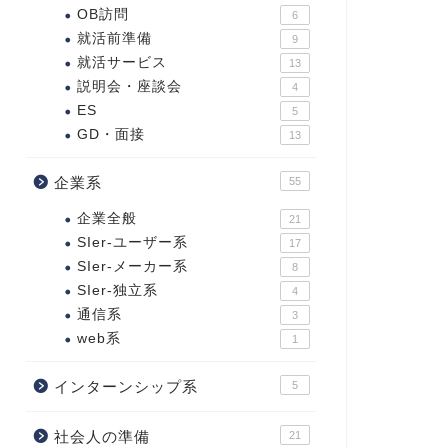
OB訪問
6
就活前準備
9
就活サービス
13
説明会・座談会
4
ES
5
GD・面接
13
企業系
55
企業全般
21
SIer-ユーザー系
17
SIer-メーカー系
8
SIer-独立系
4
通信系
3
web系
1
インターンシップ系
5
社会人の準備
21