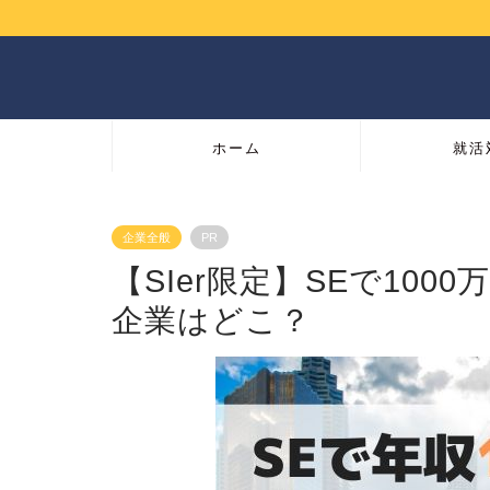
ホーム
就活
企業全般
PR
【SIer限定】SEで10
企業はどこ？