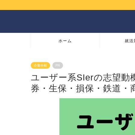
ホーム
就活
企業全般
PR
ユーザー系SIerの志望
券・生保・損保・鉄道・