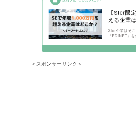
【SIer
える企業
SIer企業は
『EDINET』
＜スポンサーリンク＞