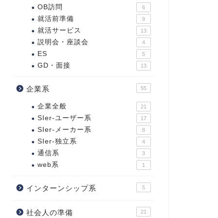
OB訪問
6
就活前準備
9
就活サービス
13
説明会・座談会
4
ES
5
GD・面接
13
企業系
55
企業全般
21
SIer-ユーザー系
17
SIer-メーカー系
8
SIer-独立系
4
通信系
3
web系
1
インターンシップ系
5
社会人の準備
21