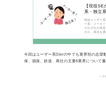
【現役SE
系・独立
現役ユーザー系
ー系・メーカー
それぞれの長所
のか、就活を通
今回はユーザー系SIerの中でも業界別の志
保、損保、鉄道、商社の主要6業界について
＜ス