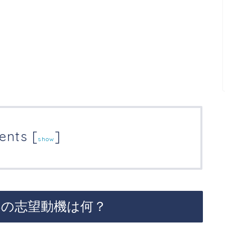
ents
[
]
show
界の志望動機は何？